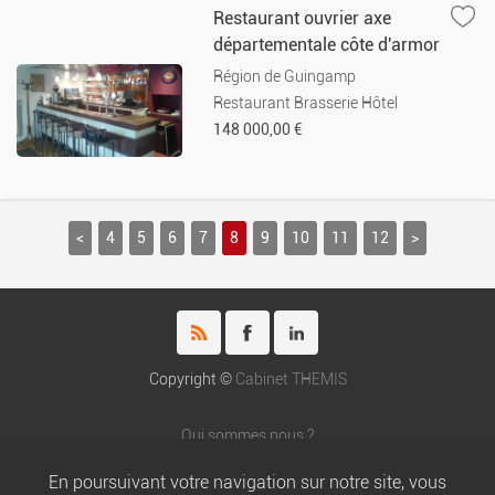
Restaurant ouvrier axe
départementale côte d'armor
Région de Guingamp
Restaurant Brasserie Hôtel
148 000,00 €
<
4
5
6
7
8
9
10
11
12
>
Copyright ©
Cabinet THEMIS
Qui sommes nous ?
Honoraires du cabinet THEMIS
En poursuivant votre navigation sur notre site, vous
Nos partenaires