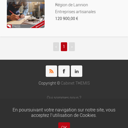
Région de Lannion
Entreprises artisanales
120 900,00 €
<
1
>
Copyright ©
Cabinet THEMIS
Qui sommes nous ?
Honoraires du cabinet THEMIS
En poursuivant votre navigation sur notre site, vous
Nos partenaires
acceptez l’utilisation de Cookies.
Chartes
Mentions légales
OK
Gestion locative : Thémis Gestion