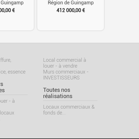
e Guingamp
Région de Guingamp
00,00 €
412 000,00 €
ffure,
Local commercial à
louer - à vendre
ice, essence
Murs commerciaux -
INVESTISSEURS
rs
Toutes nos
es
réalisations
uer - à
Locaux commerciaux &
 locaux
fonds de...
.