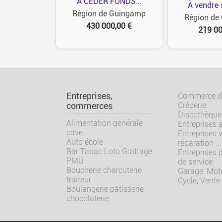
A CEDER FONDS...
À vendre s
Région de Guingamp
Région de
430 000,00 €
219 00
Entreprises,
Commerce de
Crêperie
commerces
Discothèque
Alimentation générale
Entreprises 
cave
Entreprises 
Auto école
réparation ...
Bar Tabac Loto Grattage
Entreprises 
PMU
de service
Boucherie charcuterie
Garage, Moto
traiteur
Cycle, Vente
Boulangerie pâtisserie
chocolaterie