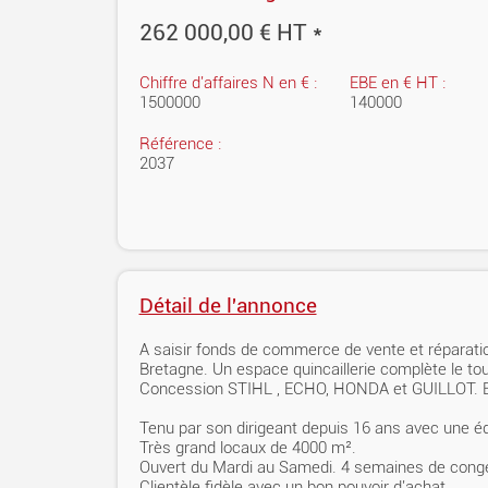
262 000,00 € HT *
Chiffre d'affaires N en € :
EBE en € HT :
1500000
140000
Référence :
2037
Détail de l'annonce
A saisir fonds de commerce de vente et réparatio
Bretagne. Un espace quincaillerie complète le tou
Concession STIHL , ECHO, HONDA et GUILLOT. En
Tenu par son dirigeant depuis 16 ans avec une é
Très grand locaux de 4000 m².
Ouvert du Mardi au Samedi. 4 semaines de cong
Clientèle fidèle avec un bon pouvoir d'achat.