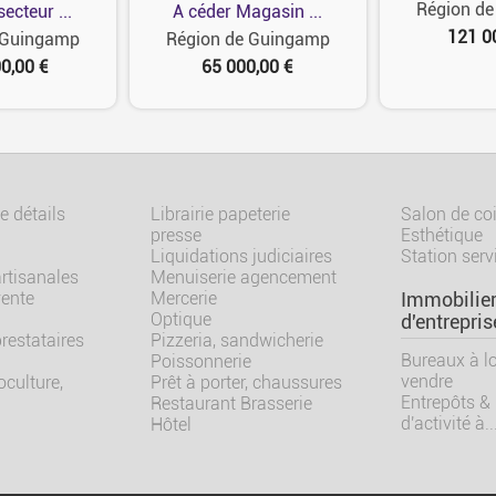
Région d
ecteur ...
A céder Magasin ...
121 0
 Guingamp
Région de Guingamp
0,00 €
65 000,00 €
 détails
Librairie papeterie
Salon de coi
presse
Esthétique
Liquidations judiciaires
Station serv
artisanales
Menuiserie agencement
vente
Mercerie
Immobilie
Optique
d'entrepris
prestataires
Pizzeria, sandwicherie
Bureaux à lo
Poissonnerie
vendre
culture,
Prêt à porter, chaussures
Entrepôts &
Restaurant Brasserie
d'activité à..
Hôtel