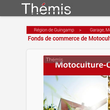
Région de Guingamp
>
Garage, Mo
Fonds de commerce de Motocultu