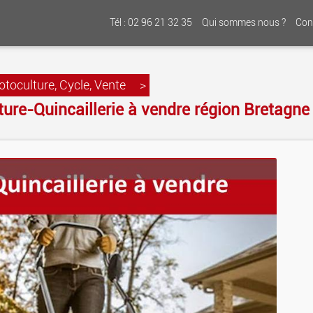
Tél : 02 96 21 32 35
Qui sommes nous ?
Con
toculture, Cycle, Vente
>
re-Quincaillerie à vendre région Bretagne