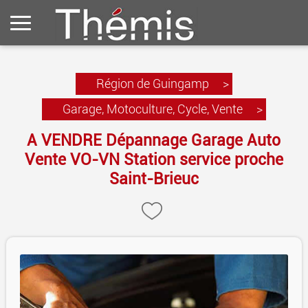
Région de Guingamp
>
Garage, Motoculture, Cycle, Vente
>
A VENDRE Dépannage Garage Auto
Vente VO-VN Station service proche
Saint-Brieuc