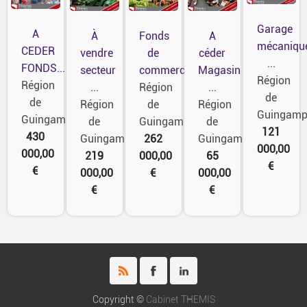
Garage
A
À
Fonds
A
mécaniqu
CEDER
vendre
de
céder
...
FONDS...
secteur
commerce...
Magasin
Région
Région
...
Région
...
de
de
Région
de
Région
Guingam
Guingamp
de
Guingamp
de
121
430
Guingamp
262
Guingamp
000,00
000,00
219
000,00
65
€
€
000,00
€
000,00
€
€
Copyright ©
Cabinet THEMIS