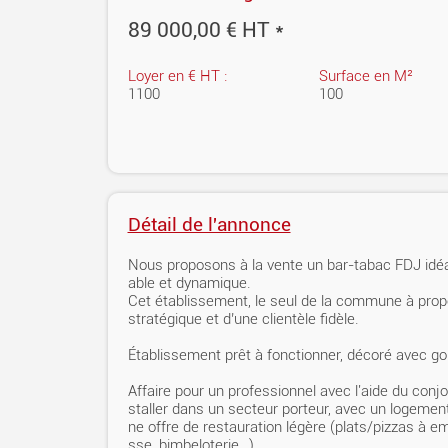
89 000,00 € HT *
Loyer en € HT :
Surface en M²
1100
100
Détail de l'annonce
Nous proposons à la vente un bar-tabac FDJ idéa
able et dynamique.
Cet établissement, le seul de la commune à propos
stratégique et d’une clientèle fidèle.
Établissement prêt à fonctionner, décoré avec go
Affaire pour un professionnel avec l'aide du conj
staller dans un secteur porteur, avec un logemen
ne offre de restauration légère (plats/pizzas à em
sse, bimbeloterie…).