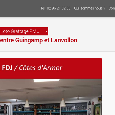
Tél : 02 96 21 32 35
Qui sommes nous ?
Con
 Loto Grattage PMU
>
 entre Guingamp et Lanvollon