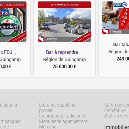
Bar tab
Région d
c FDJ...
Bar à reprendre ...
249 0
 Guingamp
Région de Guingamp
0,00 €
25 000,00 €
 détails
Librairie papeterie
Salon de coi
presse
Esthétique
Liquidations judiciaires
Station serv
artisanales
Menuiserie agencement
vente
Mercerie
Immobilie