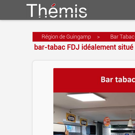
Région de Guingamp
>
Bar Tabac
bar-tabac FDJ idéalement situé