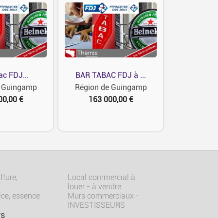
ac FDJ...
BAR TABAC FDJ à ...
e Guingamp
Région de Guingamp
00,00 €
163 000,00 €
ffure,
Local commercial à
louer - à vendre
ice, essence
Murs commerciaux -
INVESTISSEURS
rs