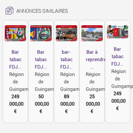
ANNONCES SIMILAIRES
Bar
Bar
Bar
bar-
Bar à
tabac
tabac
tabac
tabac
reprendre
FDJ...
FDJ...
FDJ...
FDJ...
...
Région
Région
Région
Région
Région
de
de
de
de
de
Guingam
Guingamp
Guingamp
Guingamp
Guingamp
249
249
50
89
25
000,00
000,00
000,00
000,00
000,00
€
€
€
€
€