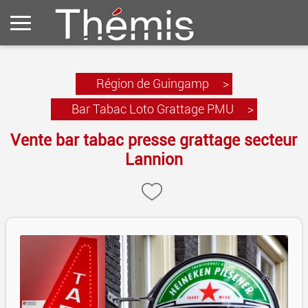
Région de Guingamp
>
Bar Tabac Loto Grattage PMU
>
Vente bar tabac presse grattage secteur
Lannion