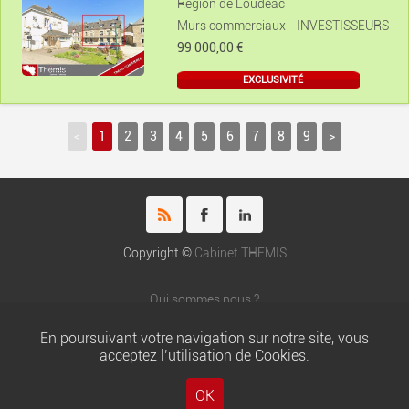
Région de Loudéac
Murs commerciaux - INVESTISSEURS
99 000,00 €
EXCLUSIVITÉ
<
1
2
3
4
5
6
7
8
9
>
Copyright ©
Cabinet THEMIS
Qui sommes nous ?
Honoraires du cabinet THEMIS
En poursuivant votre navigation sur notre site, vous
Nos partenaires
acceptez l’utilisation de Cookies.
Chartes
Mentions légales
OK
Gestion locative : Thémis Gestion