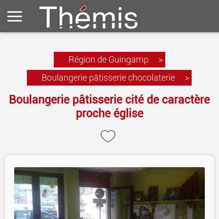
Région de Guingamp
>
Boulangerie pâtisserie chocolaterie
>
Boulangerie pâtisserie cité de caractère
proche église