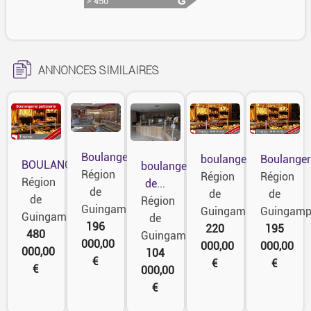
ANNONCES SIMILAIRES
Boulangerie...
boulangerie...
Boulangeri
BOULANGERIE...
boulangerie
Région
Région
Région
Région
de...
de
de
de
de
Région
Guingamp
Guingamp
Guingam
Guingamp
de
196
220
195
480
Guingamp
000,00
000,00
000,00
000,00
104
€
€
€
€
000,00
€