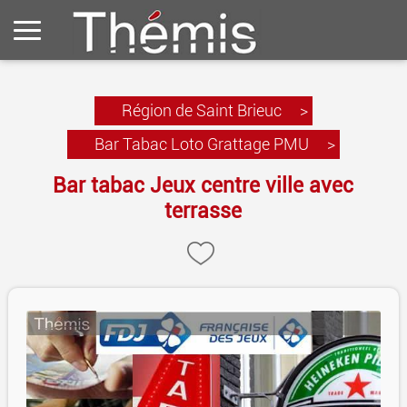
Région de Saint Brieuc
>
Bar Tabac Loto Grattage PMU
>
Bar tabac Jeux centre ville avec
terrasse