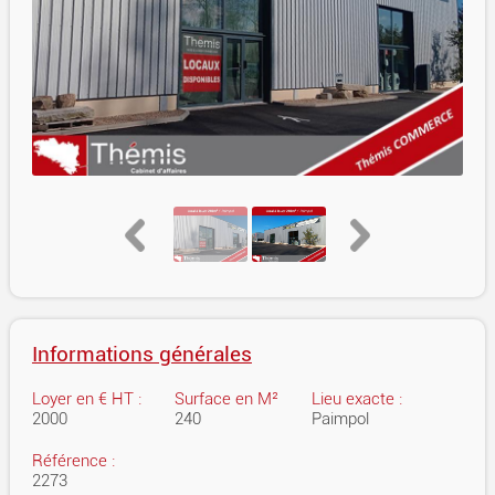
Informations générales
Loyer en € HT :
Surface en M²
Lieu exacte :
2000
240
Paimpol
Référence :
2273