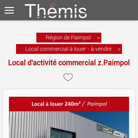
Région de Paimpol
>
Local commercial à louer - à vendre
>
Local d'activité commercial z.Paimpol