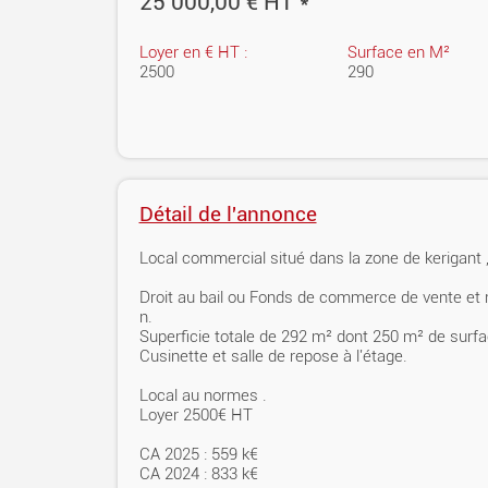
25 000,00 € HT *
Loyer en € HT :
Surface en M²
2500
290
Détail de l'annonce
Local commercial situé dans la zone de kerigant ,
Droit au bail ou Fonds de commerce de vente et r
n.
Superficie totale de 292 m² dont 250 m² de surfac
Cusinette et salle de repose à l'étage.
Local au normes .
Loyer 2500€ HT
CA 2025 : 559 k€
CA 2024 : 833 k€