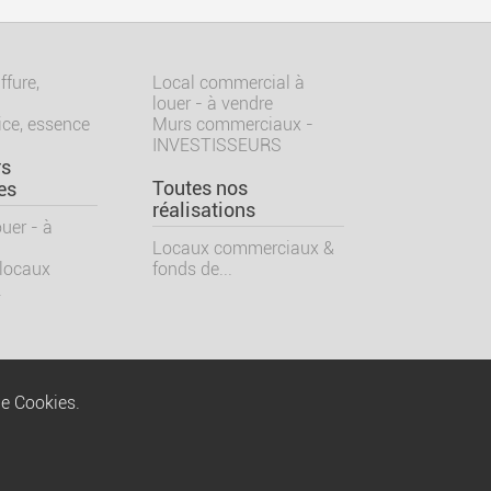
ffure,
Local commercial à
louer - à vendre
ice, essence
Murs commerciaux -
INVESTISSEURS
rs
Toutes nos
es
réalisations
uer - à
Locaux commerciaux &
 locaux
fonds de...
.
de Cookies.
Qui sommes nous ?
Mentions légales
du cabinet THEMIS
Gestion locative : Thémis Gestion
Nos partenaires
Nous contacter
Chartes