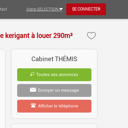
tact
Votre SELECTION ❤
SE CONNECTER
e kerigant à louer 290m²
Cabinet THÉMIS
Toutes ses annonces
Envoyer un message
Afficher le téléphone