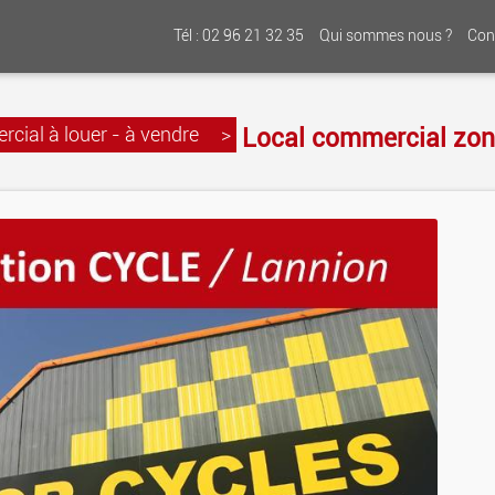
Tél : 02 96 21 32 35
Qui sommes nous ?
Con
Local commercial zon
cial à louer - à vendre
>