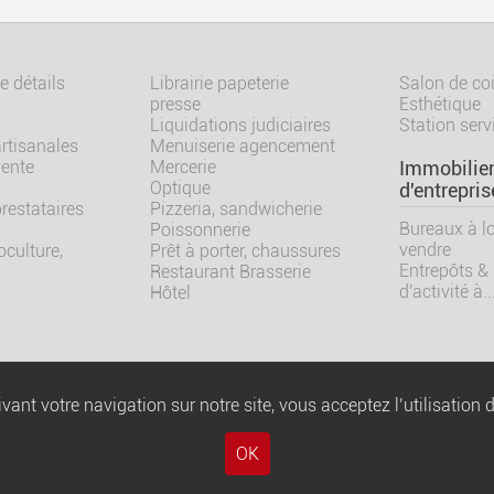
 détails
Librairie papeterie
Salon de coi
presse
Esthétique
Liquidations judiciaires
Station serv
artisanales
Menuiserie agencement
vente
Mercerie
Immobilie
Optique
d'entrepris
prestataires
Pizzeria, sandwicherie
Bureaux à lo
Poissonnerie
vendre
culture,
Prêt à porter, chaussures
Entrepôts &
Restaurant Brasserie
d'activité à..
Hôtel
vant votre navigation sur notre site, vous acceptez l’utilisation 
Honoraires 
OK