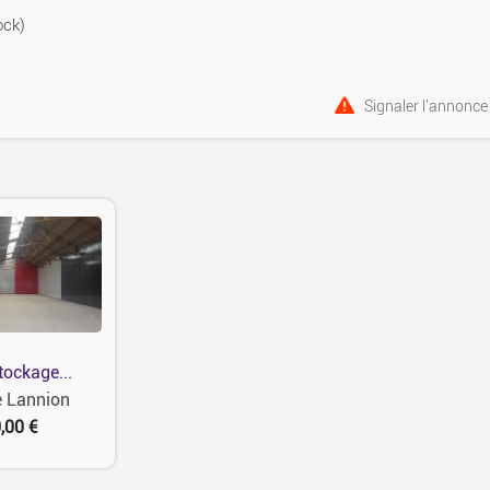
ock)
Signaler l'annonce
tockage...
e Lannion
,00 €