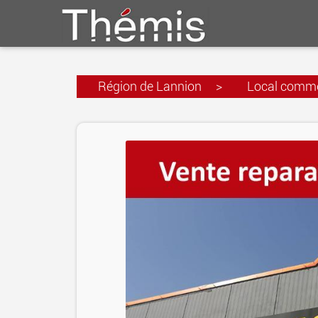
Région de Lannion
>
Local commer