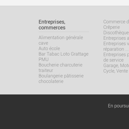
Entreprises,
Commerce de
Crêperie
commerces
Discothèque
Alimentation générale
Entreprises 
cave
Entreprises 
Auto école
réparation ...
Bar Tabac Loto Grattage
Entreprises 
PMU
de service
Boucherie charcuterie
Garage, Moto
traiteur
Cycle, Vente
Boulangerie pâtisserie
chocolaterie
En poursui
Copyright ©
Cabinet THEMIS