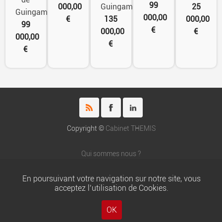
99
000,00
Guingamp
25
Guingamp
000,00
€
135
000,00
99
€
000,00
€
000,00
€
€
Copyright ©
Cabinet THEMIS
Qui sommes nous ?
Honoraires du cabinet THEMIS
Nos partenaires
En poursuivant votre navigation sur notre site, vous
Chartes
acceptez l’utilisation de Cookies.
Mentions légales
Gestion locative : Thémis Gestion
OK
Nous contacter