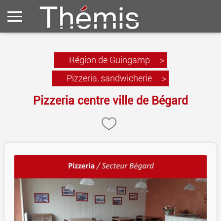
Région de Guingamp
>
Pizzeria, sandwicherie
>
Pizzeria centre ville de Bégard