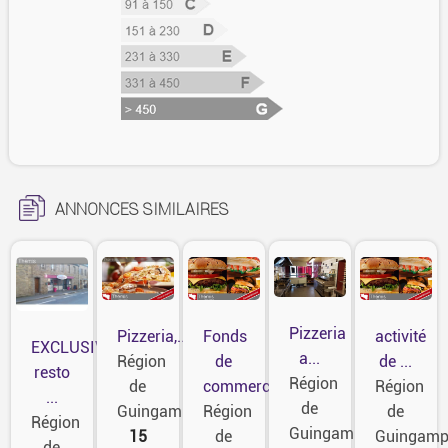
ANNONCES SIMILAIRES
Pizzeria
Pizzeria,...
Fonds
activité
EXCLUSIVITÉ
a...
Région
de
de ...
resto
Région
de
commerce...
Région
...
de
Guingamp
Région
de
Région
Guingamp
15
de
Guingam
de