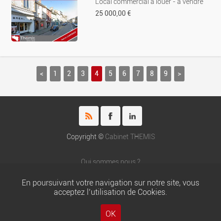
Local commercial à louer - à vendre
25 000,00 €
<
1
2
3
4
5
6
7
8
9
>
Copyright ©
Cabinet THEMIS
Qui sommes nous ?
Honoraires du cabinet THEMIS
En poursuivant votre navigation sur notre site, vous
Nos partenaires
acceptez l’utilisation de Cookies.
Chartes
Mentions légales
OK
Gestion locative : Thémis Gestion